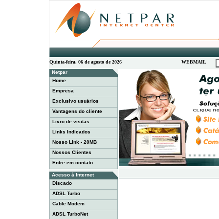
Quinta-feira, 06 de agosto de 2026
WEBMAIL
Netpar
Home
Empresa
Exclusivo usuários
Vantagens do cliente
Livro de visitas
Links Indicados
Nosso Link - 20MB
Nossos Clientes
Entre em contato
Acesso à Internet
Discado
ADSL Turbo
Cable Modem
ADSL TurboNet