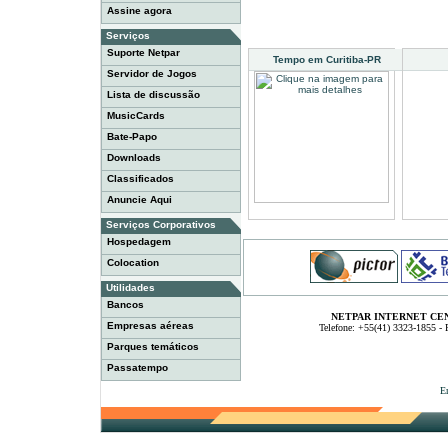
Assine agora
Serviços
Suporte Netpar
Tempo em Curitiba-PR
Servidor de Jogos
Lista de discussão
MusicCards
Bate-Papo
Downloads
Classificados
Anuncie Aqui
Serviços Corporativos
Hospedagem
Colocation
Utilidades
Bancos
NETPAR INTERNET CE
Empresas aéreas
Telefone: +55(41) 3323-1855 -
Parques temáticos
Passatempo
E