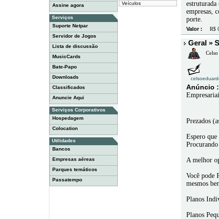
estruturada
Veículos
Assine agora
empresas, c
Serviços
porte.
Suporte Netpar
Valor :
R$ 0
Servidor de Jogos
Geral » S
Lista de discussão
Celso 
MusicCards
Bate-Papo
Downloads
celsoeduard
Anúncio :
Classificados
Empresariai
Anuncie Aqui
Serviços Corporativos
Hospedagem
Prezados (a
Colocation
Espero que 
Utilidades
Procurando 
Bancos
Empresas aéreas
A melhor o
Parques temáticos
Você pode R
Passatempo
mesmos ben
Planos Indi
Planos Peq