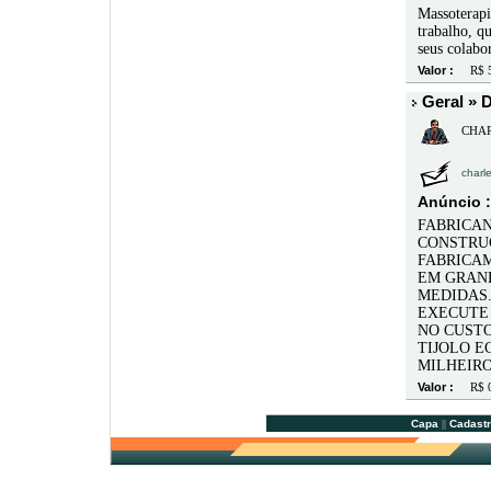
Massoterapi
trabalho, q
seus colabo
Valor :
R$ 5
Geral » 
CHARL
charle
Anúncio :
FABRICAN
CONSTRU
FABRICAM
EM GRAND
MEDIDAS
EXECUTE 
NO CUSTO
TIJOLO E
MILHEIRO
Valor :
R$ 0
Capa
||
Cadastr