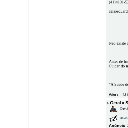
(41)4101-5
celsoeduar
Não existe 
Antes de im
Cuidar do 
“A Saúde de
Valor :
R$ 0
Geral » S
David 
davidc
Anúncio :