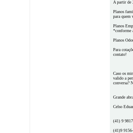
A partir de
Planos fami
para quem v
Planos Empr
*conforme a
Planos Odon
Para cotaçõ
contato!
Caso os min
valido a pe
conversa? N
Grande abr
Celso Edua
(41) 9 981
(41)9 9156