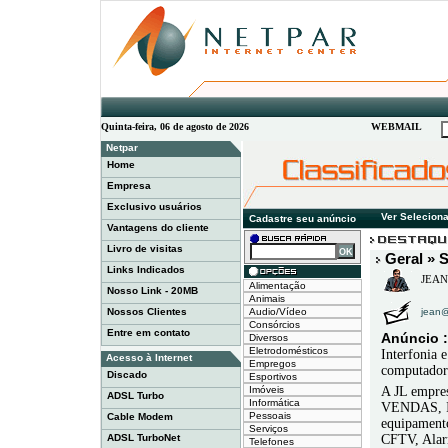
Quinta-feira, 06 de agosto de 2026
WEBMAIL
Netpar
Home
Empresa
Exclusivo usuários
Ver Selecion
Cadastre seu anúncio
Vantagens do cliente
Livro de visitas
Geral » S
Links Indicados
JEAN 
Alimentação
Nosso Link - 20MB
Animais
Nossos Clientes
Audio/Vídeo
jean@c
Consórcios
Entre em contato
Anúncio :
Diversos
Eletrodomésticos
Interfonia e
Acesso à Internet
Empregos
computadore
Discado
Esportivos
Imóveis
A JL empres
ADSL Turbo
Informática
VENDAS, 
Pessoais
Cable Modem
equipamento
Serviços
ADSL TurboNet
CFTV, Alarm
Telefones