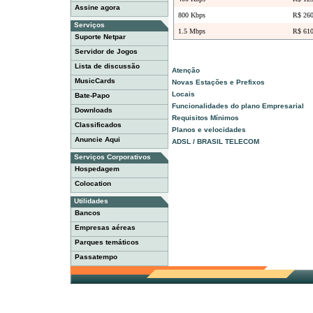
Assine agora
800 Kbps
R$ 260
Serviços
1.5 Mbps
R$ 610
Suporte Netpar
Servidor de Jogos
Lista de discussão

Atenção
MusicCards

Novas Estações e Prefixos

Locais
Bate-Papo

Funcionalidades do plano Empresarial
Downloads

Requisitos Mínimos
Classificados

Planos e velocidades
Anuncie Aqui

ADSL / BRASIL TELECOM
Serviços Corporativos
Hospedagem
Colocation
Utilidades
Bancos
Empresas aéreas
Parques temáticos
Passatempo