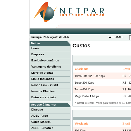
Domingo, 09 de agosto de 2026
WEBMAIL
Netpar
Custos
Home
Empresa
Exclusivo usuários
Vantagens do cliente
Velocidade
Brasil
Livro de visitas
Turbo Lite 50* 150 Kbps
R$ 51
Links Indicados
Turbo 300 Kbps
R$ 82
Nosso Link - 20MB
Turbo 600 Kbps
R$ 10
Nossos Clientes
Mega Turbo 1 Mbps
R$ 20
Entre em contato
* Brasil Telecom: valor para franquia de 50 hor
Acesso à Internet
Discado
ADSL Turbo
Cable Modem
Velocidade
Brasil
ADSL TurboNet
400 Kbps
R$ 123